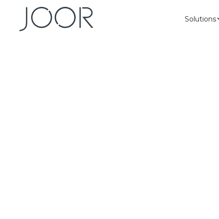
Solutions
La principale
plateforme w
pour la mode
JOOR permet aux marques de mode et aux