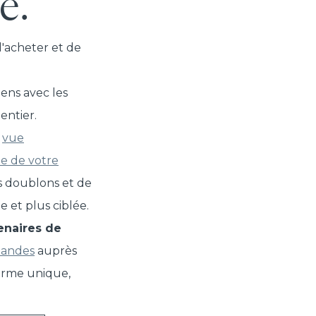
é.
d'acheter et de
ens avec les
entier.
e
vue
le de votre
es doublons et de
 et plus ciblée.
enaires de
mandes
auprès
orme unique,