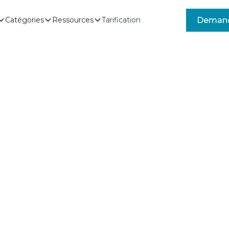
Demand
Catégories
Ressources
Tarification
holesale
 mondiale
 détaillants de