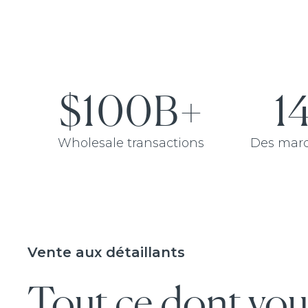
$100B+
1
Wholesale transactions
Des marq
Vente aux détaillants
Tout ce dont vou