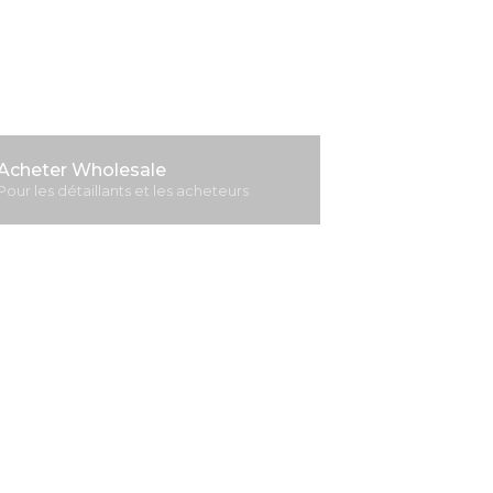
eur wholesale
nique.
00 000 acheteurs dans le monde.
Acheter Wholesale
Pour les détaillants et les acheteurs