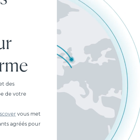
ur
orme
et des
e de votre
scover
vous met
ants agréés pour