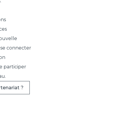
.
ons
ces
ouvelle
 se connecter
lon
e participer
au.
tenariat ?