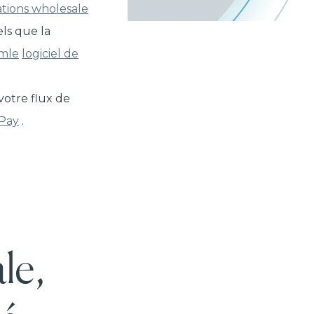
tions wholesale
els que la
omle
logiciel de
votre flux de
Pay
.
le,