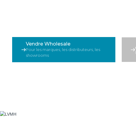
se connecter, vendre, acheter et piloter l
sur une plateforme B2B internationale u
Adoptée par plus de 14 000 marques et 7
Vendre Wholesale
Pour les marques, les distributeurs, les
showrooms